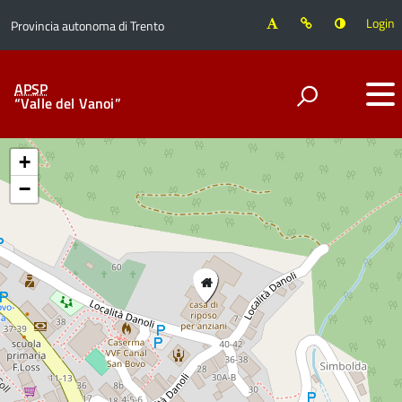
Login
Provincia autonoma di Trento
APSP
“Valle del Vanoi”
+
−