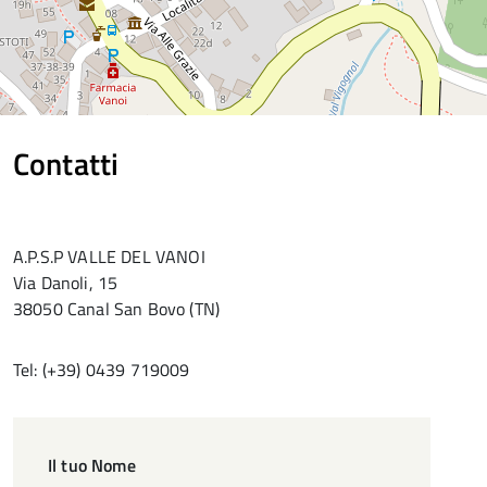
Contatti
A.P.S.P VALLE DEL VANOI
Via Danoli, 15
38050 Canal San Bovo (TN)
Tel: (+39) 0439 719009
Il
Il tuo Nome