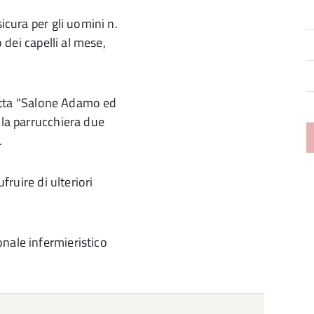
icura per gli uomini n.
o dei capelli al mese,
 ditta "Salone Adamo ed
lla parrucchiera due
.
fruire di ulteriori
nale infermieristico