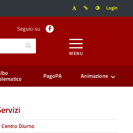
Login
Facebook
Seguici su
MENU
lbo
PagoPA
Animazione
elematico
Servizi
Centro Diurno