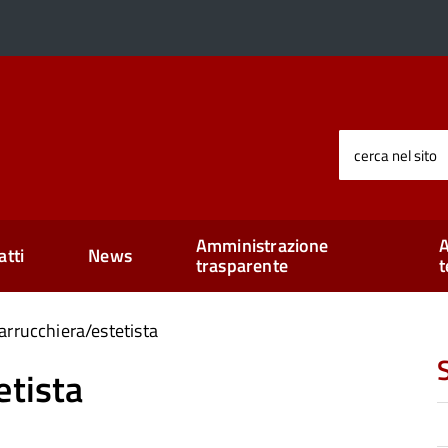
cerca nel sito
Amministrazione
A
atti
News
trasparente
t
arrucchiera/estetista
etista