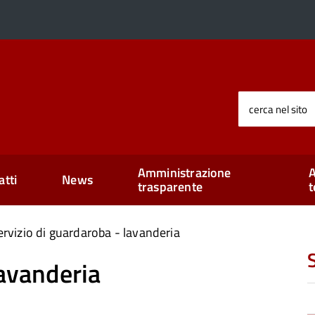
cerca nel sito
Amministrazione
A
atti
News
trasparente
t
ervizio di guardaroba - lavanderia
S
lavanderia