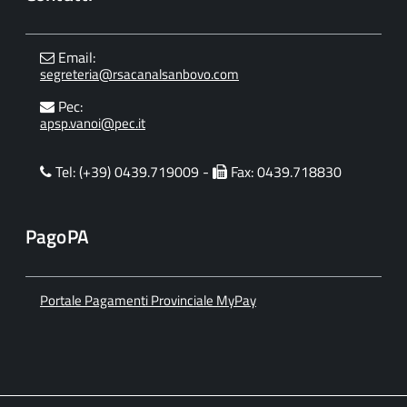
Email:
segreteria@rsacanalsanbovo.com
Pec:
apsp.vanoi@pec.it
Tel: (+39) 0439.719009 -
Fax: 0439.718830
PagoPA
Portale Pagamenti Provinciale MyPay