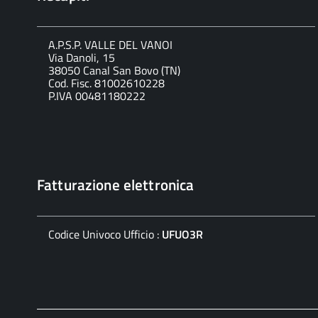
A.P.S.P. VALLE DEL VANOI
Via Danoli, 15
38050 Canal San Bovo (TN)
Cod. Fisc. 81002610228
P.IVA 00481180222
Fatturazione elettronica
Codice Univoco Ufficio :
UFUO3R