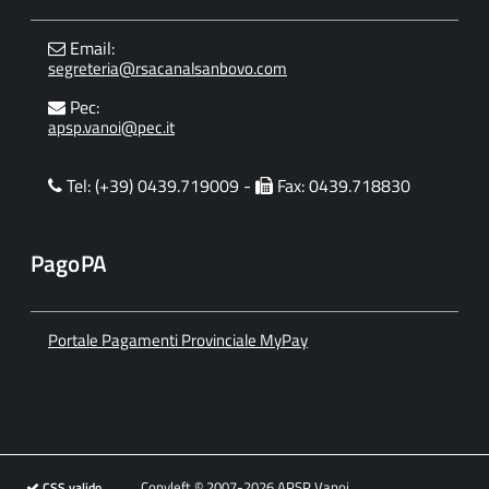
Email:
segreteria@rsacanalsanbovo.com
Pec:
apsp.vanoi@pec.it
Tel: (+39) 0439.719009 -
Fax: 0439.718830
PagoPA
Portale Pagamenti Provinciale MyPay
Copyleft © 2007-2026 APSP Vanoi
CSS valido