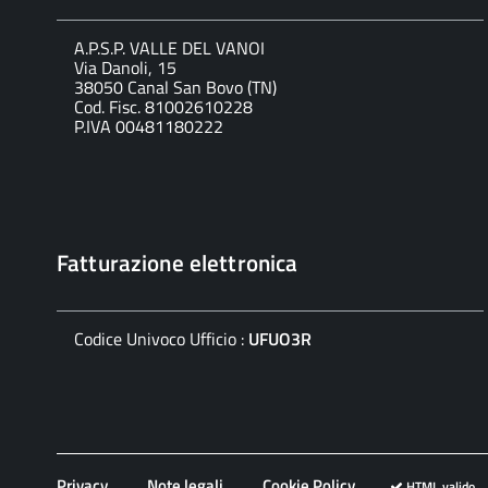
A.P.S.P. VALLE DEL VANOI
Via Danoli, 15
38050 Canal San Bovo (TN)
Cod. Fisc. 81002610228
P.IVA 00481180222
Fatturazione elettronica
Codice Univoco Ufficio :
UFUO3R
Privacy
Note legali
Cookie Policy
HTML valido