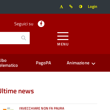
Login
Facebook
Seguici su
MENU
lbo
PagoPA
Animazione
elematico
Ultime news
INVECCHIARE NON FA PAURA