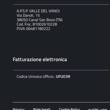
A.P.S.P. VALLE DEL VANOI
Via Danoli, 15
38050 Canal San Bovo (TN)
Cod. Fisc. 81002610228
P.IVA 00481180222
Fatturazione elettronica
Codice Univoco Ufficio :
UFUO3R
Privacy
Note legali
Cookie Policy
HTML valido