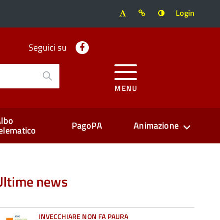
Login
Facebook
Seguici su
MENU
lbo
PagoPA
Animazione
elematico
Ultime news
INVECCHIARE NON FA PAURA