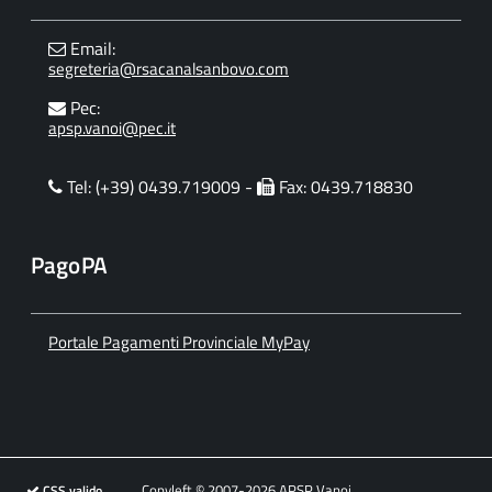
Email:
segreteria@rsacanalsanbovo.com
Pec:
apsp.vanoi@pec.it
Tel: (+39) 0439.719009 -
Fax: 0439.718830
PagoPA
Portale Pagamenti Provinciale MyPay
Copyleft © 2007-2026 APSP Vanoi
CSS valido