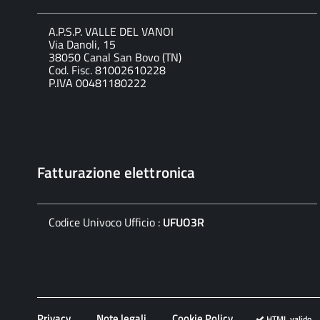
A.P.S.P. VALLE DEL VANOI
Via Danoli, 15
38050 Canal San Bovo (TN)
Cod. Fisc. 81002610228
P.IVA 00481180222
Fatturazione elettronica
Codice Univoco Ufficio :
UFUO3R
Privacy
Note legali
Cookie Policy
HTML valido