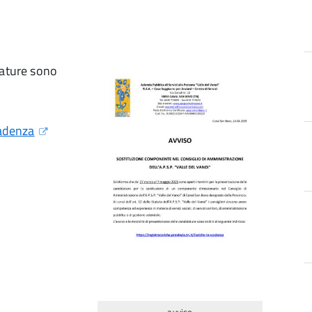
dature sono
cadenza