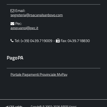
Email:
segreteria@rsacanalsanbovo.com
Pec:
apsp.vanoi@pec.it
Tel: (+39) 0439.719009 -
Fax: 0439.718830
PagoPA
Portale Pagamenti Provinciale MyPay
Copyleft © 2007-2026 APSP Vanoi
CSS valido