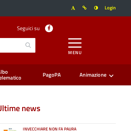
Login
Facebook
Seguici su
MENU
lbo
PagoPA
Animazione
elematico
Ultime news
INVECCHIARE NON FA PAURA