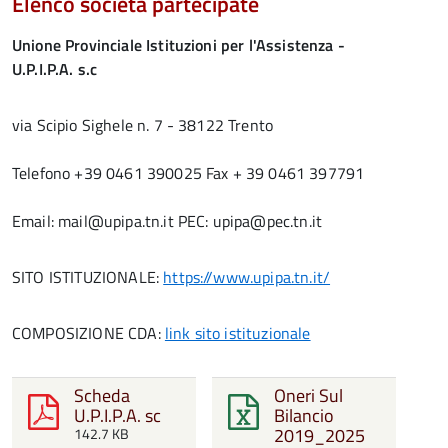
Elenco società partecipate
Unione Provinciale Istituzioni per l'Assistenza -
U.P.I.P.A. s.c
via Scipio Sighele n. 7 - 38122 Trento
Telefono +39 0461 390025 Fax + 39 0461 397791
Email: mail@upipa.tn.it PEC: upipa@pec.tn.it
SITO ISTITUZIONALE:
https://www.upipa.tn.it/
COMPOSIZIONE CDA:
link sito istituzionale
Scheda
Oneri Sul
U.P.I.P.A. sc
Bilancio
2019_2025
142.7 KB