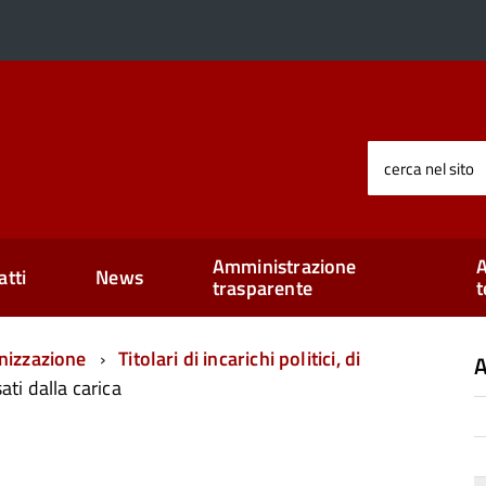
cerca nel sito
Amministrazione
A
atti
News
trasparente
t
nizzazione
Titolari di incarichi politici, di
A
ati dalla carica